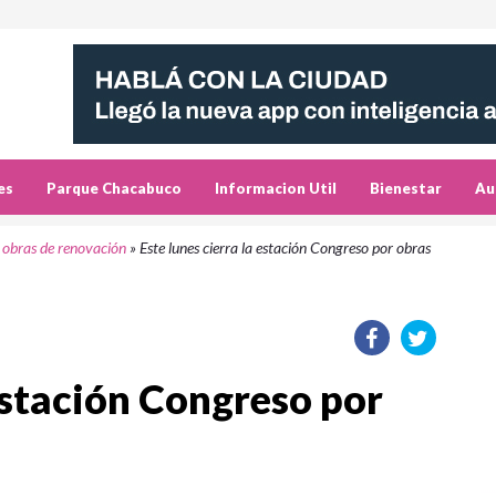
es
Parque Chacabuco
Informacion Util
Bienestar
Au
r obras de renovación
»
Este lunes cierra la estación Congreso por obras
 estación Congreso por