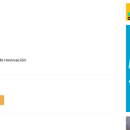
 de renovación
m