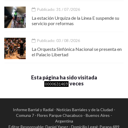
Publicado: 31 / 07 /2026
La estación Urquiza de la Línea E suspende su
servicio por reformas
Publicado: 03 / 08 /2026
La Orquesta Sinfónica Nacional se presenta en
el Palacio Libertad
Esta página ha sido visitada
veces
Informe Barrial y Radial - Noticias Barriales y de la Ciudad -
Comuna 7 - Flores Parque Chacabuco - Buenos Aires -
Argentina
Editor Responsable: Daniel Yanez - Domicilio Legal: Parana 489