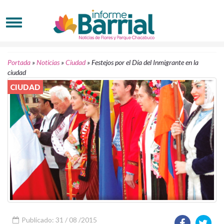
Portada
»
Noticias
»
Ciudad
»
Festejos por el Día del Inmigrante en la
ciudad
CIUDAD
Publicado: 31 / 08 /2015