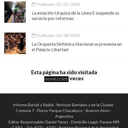
Publicado: 31 / 07 /2026
La estación Urquiza de la Línea E suspende su
servicio por reformas
Publicado: 03 / 08 /2026
La Orquesta Sinfónica Nacional se presenta en
el Palacio Libertad
Esta página ha sido visitada
veces
Informe Barrial y Radial - Noticias Barriales y de la Ciudad -
Comuna 7 - Flores Parque Chacabuco - Buenos Aires -
Argentina
Editor Responsable: Daniel Yanez - Domicilio Legal: Parana 489
- CABA - Tel: 4371 - 6330 - Registro Nacional de la Propiedad