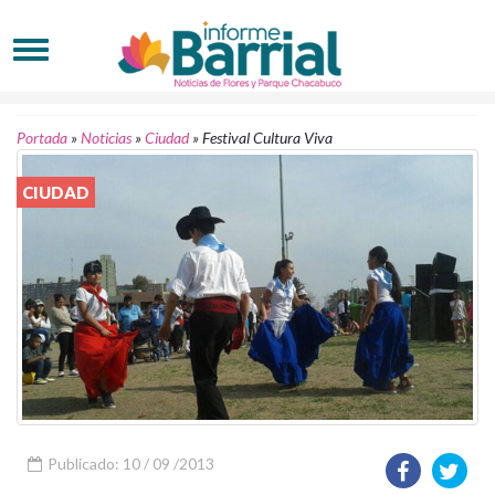
Portada
»
Noticias
»
Ciudad
»
Festival Cultura Viva
CIUDAD
Publicado: 10 / 09 /2013