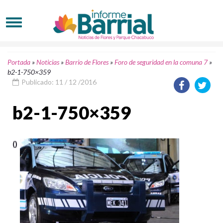
Portada
»
Noticias
»
Barrio de Flores
»
Foro de seguridad en la comuna 7
»
b2-1-750×359
Publicado: 11 / 12 /2016
b2-1-750×359
()