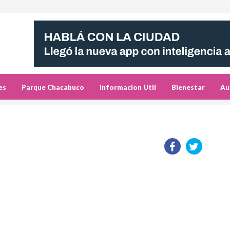
es
Parque Chacabuco
Informacion Util
Bienestar
Au