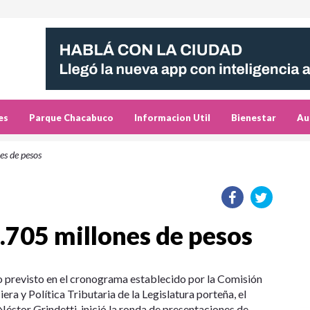
es
Parque Chacabuco
Informacion Util
Bienestar
Au
es de pesos
.705 millones de pesos
lo previsto en el cronograma establecido por la Comisión
a y Política Tributaria de la Legislatura porteña, el
éstor Grindetti, inició la ronda de presentaciones de