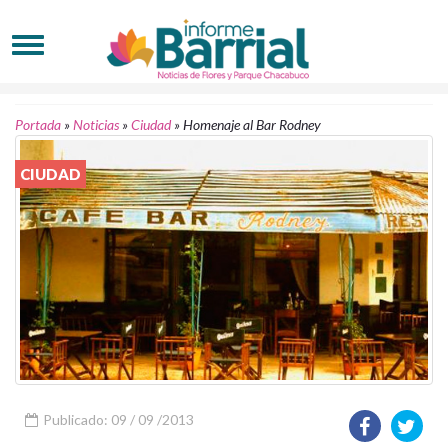
Portada
»
Noticias
»
Ciudad
»
Homenaje al Bar Rodney
CIUDAD
Publicado: 09 / 09 /2013