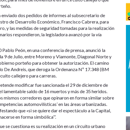
rteño.
a enviado dos pedidos de informes al subsecretario de
nistro de Desarrollo Económico, Francisco Cabrera, para
ro, y las medidas de seguridad tomadas para la realización
arios respondieron, la legisladora avanzó por la vía
0 Pablo Peón, en una conferencia de prensa, anunció la
nida 9 de Julio, entre Moreno y Viamonte, Diagonal Norte y
obierno porteño para obtener la autorización. El camino
ndo De Andreis, que deroga la Ordenanza Nº 17.348 (BM
cuito callejero para carreras.
 pretende modificar fue sancionada el 29 de diciembre de
el lamentable saldo de 16 muertos y más de 35 heridos.
 los mismos corredores que opinaron en forma similar sobre
ompetencias automovilísticas’ en las áreas urbanizadas.
estando que «si se quiere dar el espectáculo a la Capital,
hacerse en forma simbólica’”.
 que se cuestiona es su realización en un circuito urbano