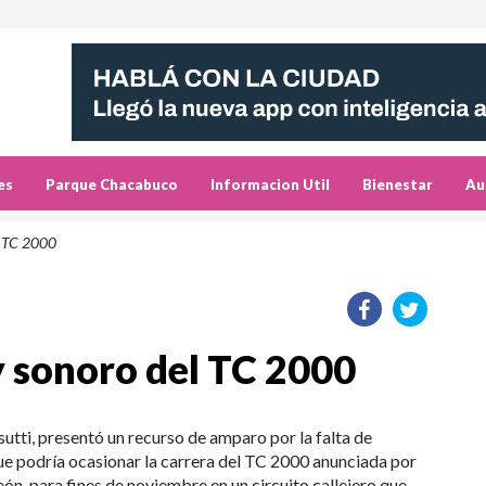
es
Parque Chacabuco
Informacion Util
Bienestar
Au
l TC 2000
 sonoro del TC 2000
sutti, presentó un recurso de amparo por la falta de
e podría ocasionar la carrera del TC 2000 anunciada por
ón, para fines de noviembre en un circuito callejero que