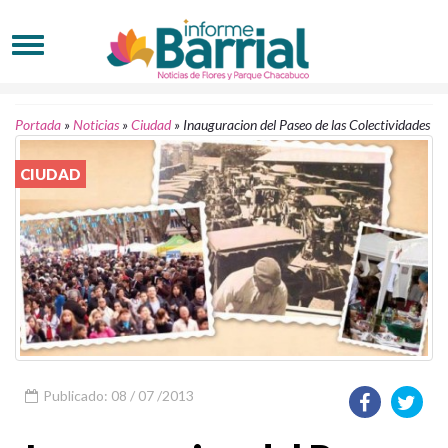
Portada
»
Noticias
»
Ciudad
»
Inauguracion del Paseo de las Colectividades
CIUDAD
Publicado: 08 / 07 /2013