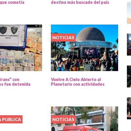
 que cometía
destino más buscado del país
NOTICIAS
trans” con
Vuelve A Cielo Abierto al
s fue detenida
Planetario con actividades
 PUBLICA
NOTICIAS