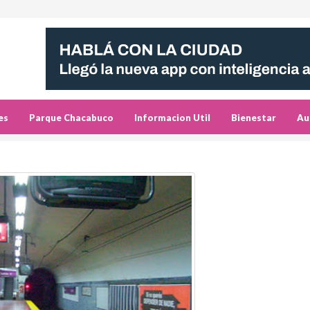
es
Parque Chacabuco
Informacion Util
Bienestar
Au