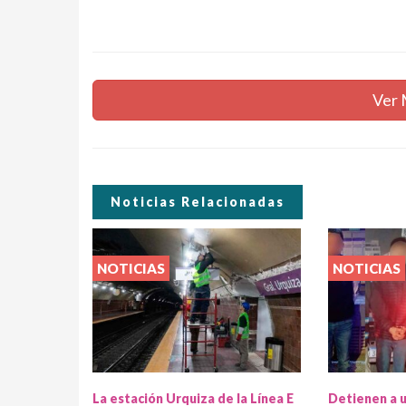
Ver 
Noticias Relacionadas
NOTICIAS
NOTICIAS
La estación Urquiza de la Línea E
Detienen a 