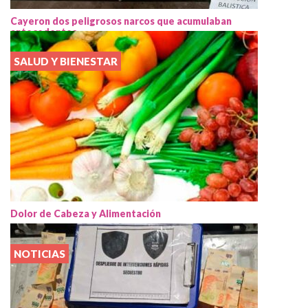
Cayeron dos peligrosos narcos que acumulaban
antecedentes
SALUD Y BIENESTAR
Dolor de Cabeza y Alimentación
NOTICIAS