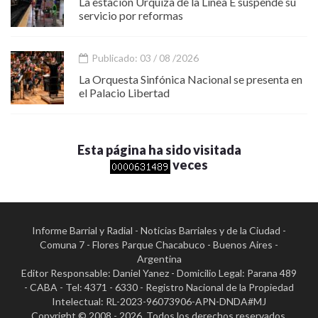
La estación Urquiza de la Línea E suspende su
servicio por reformas
Publicado: 03 / 08 /2026
La Orquesta Sinfónica Nacional se presenta en
el Palacio Libertad
Esta página ha sido visitada
veces
Informe Barrial y Radial - Noticias Barriales y de la Ciudad -
Comuna 7 - Flores Parque Chacabuco - Buenos Aires -
Argentina
Editor Responsable: Daniel Yanez - Domicilio Legal: Parana 489
- CABA - Tel: 4371 - 6330 - Registro Nacional de la Propiedad
Intelectual: RL-2023-96073906-APN-DNDA#MJ
Copyright © 2008 - 2026. Todos los derechos reservados.