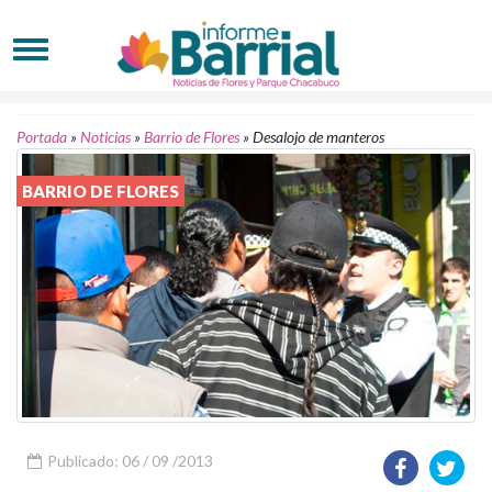
Portada
»
Noticias
»
Barrio de Flores
»
Desalojo de manteros
BARRIO DE FLORES
Publicado: 06 / 09 /2013