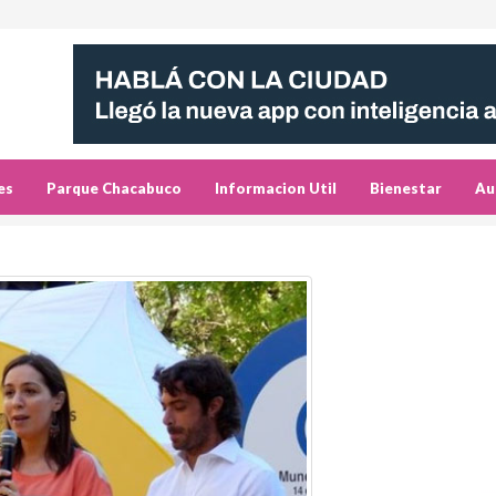
es
Parque Chacabuco
Informacion Util
Bienestar
Au