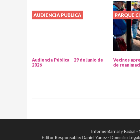
AUDIENCIA PUBLICA
PARQUE 
Audiencia Pública – 29 de junio de
Vecinos apr
2026
de reanimac
Informe Barrial y Radial 
Editor Responsable: Daniel Yanez - Domicilio Leg