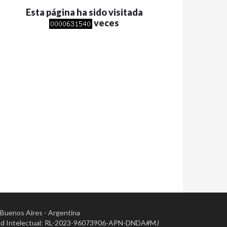
Esta página ha sido visitada
veces
- Buenos Aires - Argentina
opiedad Intelectual: RL-2023-96073906-APN-DNDA#MJ