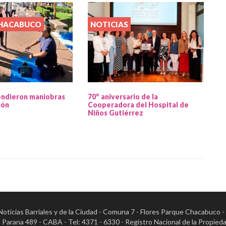
CHACABUCO
NOTICIAS
endieron maniobras
70° aniversario de la
ión
Cooperadora del Hospital de
Niños Gutiérrez
- Noticias Barriales y de la Ciudad - Comuna 7 - Flores Parque Chacabuco 
al: Parana 489 - CABA - Tel: 4371 - 6330 - Registro Nacional de la Pr