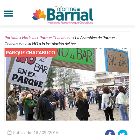
Portada
»
Noticias
»
Parque Chacabuco
»
La Asamblea de Parque
Chacabuco y su NO a la instalación del bar
PARQUE CHACABUCO
Publicado: 18 / 09 /2015