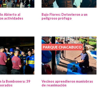
lo Abierto al
Bajo Flores: Detuvieron a un
on actividades
peligroso prófugo
PARQUE CHACABUCO
n la Bombonera: 39
Vecinos aprendieron maniobras
morados
de reanimación