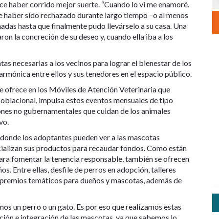
ece haber corrido mejor suerte. “Cuando lo vi me enamoré.
fue haber sido rechazado durante largo tiempo –o al menos
nadas hasta que finalmente pudo llevárselo a su casa. Una
on la concreción de su deseo y, cuando ella iba a los
s necesarias a los vecinos para lograr el bienestar de los
 armónica entre ellos y sus tenedores en el espacio público.
e ofrece en los Móviles de Atención Veterinaria que
 poblacional, impulsa estos eventos mensuales de tipo
iones no gubernamentales que cuidan de los animales
vo.
donde los adoptantes pueden ver a las mascotas
ializan sus productos para recaudar fondos. Como están
para fomentar la tenencia responsable, también se ofrecen
os. Entre ellas, desfile de perros en adopción, talleres
s y premios temáticos para dueños y mascotas, además de
nos un perro o un gato. Es por eso que realizamos estas
ción e integración de las mascotas, ya que sabemos lo