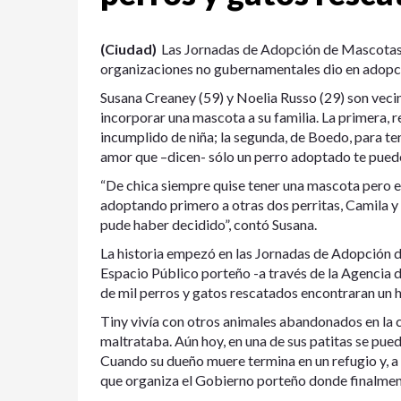
(Ciudad)
Las Jornadas de Adopción de Mascotas 
organizaciones no gubernamentales dio en adopci
Susana Creaney (59) y Noelia Russo (29) son veci
incorporar una mascota a su familia. La primera, r
incumplido de niña; la segunda, de Boedo, para t
amor que –dicen- sólo un perro adoptado te puede
“De chica siempre quise tener una mascota pero e
adoptando primero a otras dos perritas, Camila y C
pude haber decidido”, contó Susana.
La historia empezó en las Jornadas de Adopción 
Espacio Público porteño -a través de la Agencia 
de mil perros y gatos rescatados encontraran un 
Tiny vivía con otros animales abandonados en la 
maltrataba. Aún hoy, en una de sus patitas se pued
Cuando su dueño muere termina en un refugio y, a t
que organiza el Gobierno porteño donde finalment