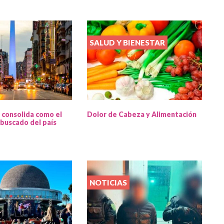
SALUD Y BIENESTAR
 consolida como el
Dolor de Cabeza y Alimentación
buscado del país
NOTICIAS