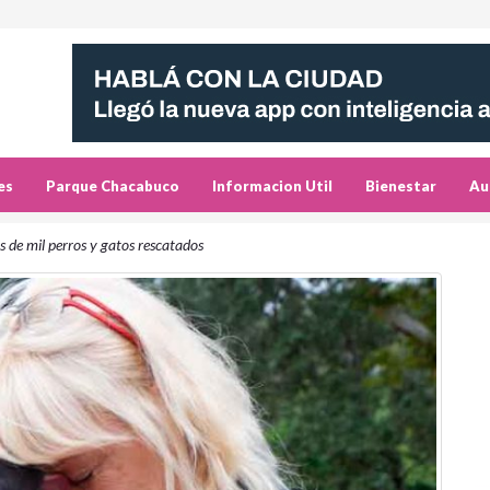
es
Parque Chacabuco
Informacion Util
Bienestar
Au
 de mil perros y gatos rescatados