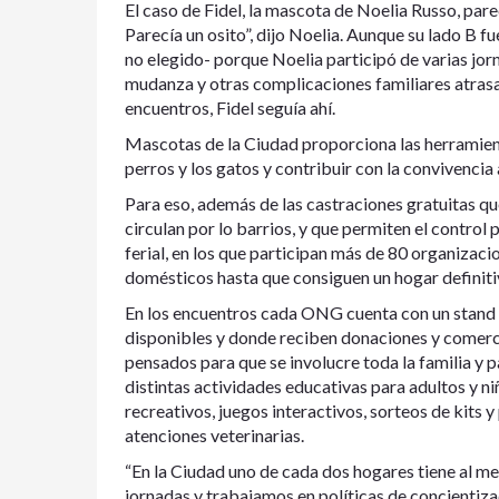
El caso de Fidel, la mascota de Noelia Russo, par
Parecía un osito”, dijo Noelia. Aunque su lado B 
no elegido- porque Noelia participó de varias jor
mudanza y otras complicaciones familiares atrasar
encuentros, Fidel seguía ahí.
Mascotas de la Ciudad proporciona las herramienta
perros y los gatos y contribuir con la convivencia
Para eso, además de las castraciones gratuitas qu
circulan por lo barrios, y que permiten el control
ferial, en los que participan más de 80 organizac
domésticos hasta que consiguen un hogar definiti
En los encuentros cada ONG cuenta con un stand 
disponibles y donde reciben donaciones y comerc
pensados para que se involucre toda la familia y 
distintas actividades educativas para adultos y niñ
recreativos, juegos interactivos, sorteos de kit
atenciones veterinarias.
“En la Ciudad uno de cada dos hogares tiene al me
jornadas y trabajamos en políticas de concientiza