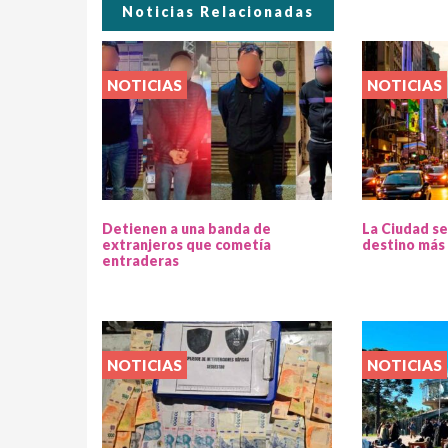
Noticias Relacionadas
NOTICIAS
NOTICIAS
Detienen a una banda de
La Ciudad se
extranjeros que cometía
destino más 
entraderas
NOTICIAS
NOTICIAS