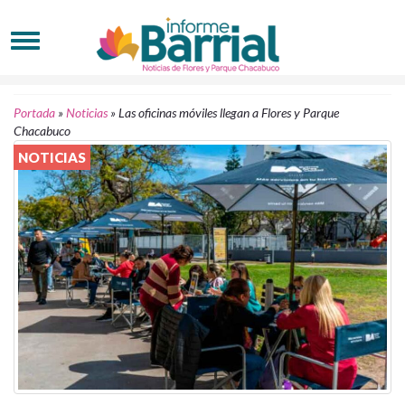
Portada
»
Noticias
»
Las oficinas móviles llegan a Flores y Parque
Chacabuco
NOTICIAS