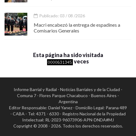
Publicado: 03 / 08 /2026
Macri encabezó la entrega de espadines a
Comisarios Generales
Esta página ha sido visitada
veces
Informe Barrial y Radial - Noticias Barriales y de la Ciudad -
Comuna 7 - Flores Parque Chacabuco - Buenos Aires -
Argentina
Editor Responsable: Daniel Yanez - Domicilio Legal: Parana 489
- CABA - Tel: 4371 - 6330 - Registro Nacional de la Propiedad
Intelectual: RL-2023-96073906-APN-DNDA#MJ
Copyright © 2008 - 2026. Todos los derechos reservados.