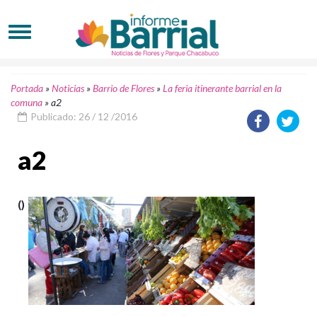
Portada
»
Noticias
»
Barrio de Flores
»
La feria itinerante barrial en la
comuna
»
a2
Publicado: 26 / 12 /2016
a2
()