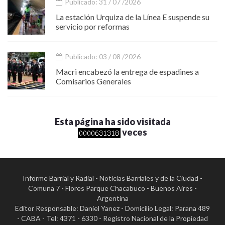
Publicado: 31 / 07 /2026
La estación Urquiza de la Línea E suspende su
servicio por reformas
Publicado: 03 / 08 /2026
Macri encabezó la entrega de espadines a
Comisarios Generales
Esta página ha sido visitada
veces
Informe Barrial y Radial - Noticias Barriales y de la Ciudad -
Comuna 7 - Flores Parque Chacabuco - Buenos Aires -
Argentina
Editor Responsable: Daniel Yanez - Domicilio Legal: Parana 489
- CABA - Tel: 4371 - 6330 - Registro Nacional de la Propiedad