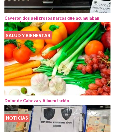
Cayeron dos peligrosos narcos que acumulaban
antecedentes
SALUD Y BIENESTAR
Dolor de Cabeza y Alimentación
NOTICIAS