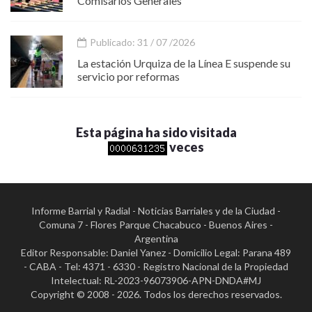
Comisarios Generales
Publicado: 31 / 07 /2026
La estación Urquiza de la Línea E suspende su
servicio por reformas
Esta página ha sido visitada
veces
Informe Barrial y Radial - Noticias Barriales y de la Ciudad -
Comuna 7 - Flores Parque Chacabuco - Buenos Aires -
Argentina
Editor Responsable: Daniel Yanez - Domicilio Legal: Parana 489
- CABA - Tel: 4371 - 6330 - Registro Nacional de la Propiedad
Intelectual: RL-2023-96073906-APN-DNDA#MJ
Copyright © 2008 - 2026. Todos los derechos reservados.