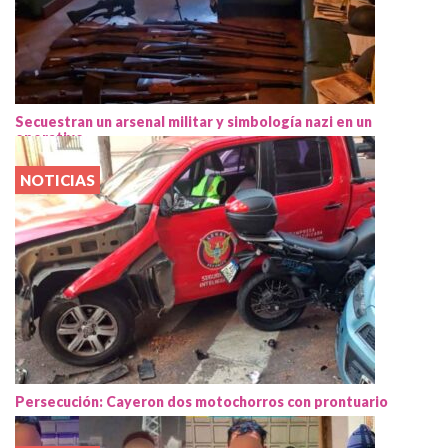
Secuestran un arsenal militar y simbología nazi en un
operativo
NOTICIAS
Persecución: Cayeron dos motochorros con prontuario