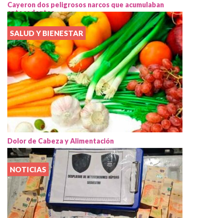
Cayeron dos peligrosos narcos que acumulaban
antecedentes
SALUD Y BIENESTAR
Dolor de Cabeza y Alimentación
NOTICIAS