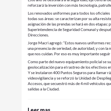
reforzará la inversión con más tecnología, patrull
Los renovados uniformes para todos los oficiales s
todas sus áreas: se caracterizan por su alta resist
asignación de las prendas se hará en dos etapas: pr
Superintendencia de Seguridad Comunal y después 
Direcciones.
Jorge Macri agregó: “Estos nuevos uniformes recu
una presencia de seriedad, de autoridad, y con la
que nos cuidan. Por eso es muy importante seguir 
Como parte del nuevo equipamiento policial se s
geolocalización para el rastreo de los efectivos e
Y se instalaron 400 Puntos Seguros para llamar rá
videovigilancia y se reforzó la Unidad de Desplie
Accesos, que secuestró más de 4 mil vehículos que
salidas a la Ciudad.
Leer mas