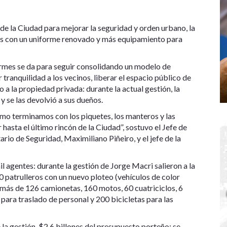
de la Ciudad para mejorar la seguridad y orden urbano, la
lles con un uniforme renovado y más equipamiento para
ormes se da para seguir consolidando un modelo de
 tranquilidad a los vecinos, liberar el espacio público de
 a la propiedad privada: durante la actual gestión, la
 se las devolvió a sus dueños.
mo terminamos con los piquetes, los manteros y las
 hasta el último rincón de la Ciudad”, sostuvo el Jefe de
io de Seguridad, Maximiliano Piñeiro, y el jefe de la
l agentes: durante la gestión de Jorge Macri salieron a la
0 patrulleros con un nuevo ploteo (vehículos de color
emás de 126 camionetas, 160 motos, 60 cuatriciclos, 6
para traslado de personal y 200 bicicletas para las
e la gestión, $2,6 billones del presupuesto porteño: se