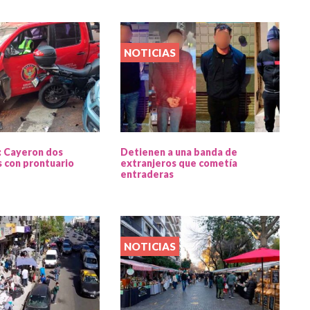
NOTICIAS
: Cayeron dos
Detienen a una banda de
 con prontuario
extranjeros que cometía
entraderas
NOTICIAS