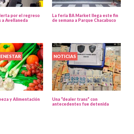
lerta por el regreso
La feria BA Market llega este fin
s a Avellaneda
de semana a Parque Chacabuco
IENESTAR
NOTICIAS
beza y Alimentación
Una “dealer trans” con
antecedentes fue detenida