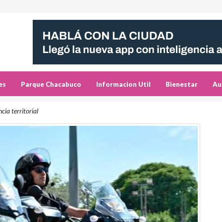
es
Parque Chacabuco
Informacion Util
Bienestar
Au
cia territorial