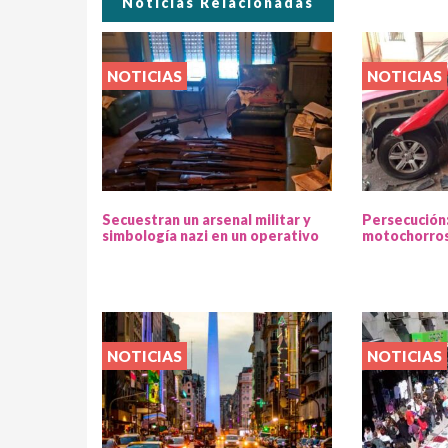
Noticias Relacionadas
NOTICIAS
NOTICIAS
Secuestran un arsenal militar y
Persecución
simbología nazi en un operativo
motochorros
NOTICIAS
NOTICIAS