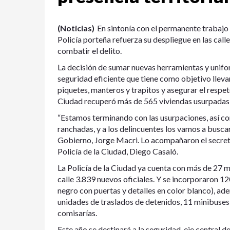
(Noticias)
En sintonía con el permanente trabajo 
Policía porteña refuerza su despliegue en las ca
combatir el delito.
La decisión de sumar nuevas herramientas y unif
seguridad eficiente que tiene como objetivo llevar
piquetes, manteros y trapitos y asegurar el respeto
Ciudad recuperó más de 565 viviendas usurpadas y
“Estamos terminando con las usurpaciones, así co
ranchadas, y a los delincuentes los vamos a buscar
Gobierno, Jorge Macri. Lo acompañaron el secretar
Policía de la Ciudad, Diego Casaló.
La Policía de la Ciudad ya cuenta con más de 27 mi
calle 3.839 nuevos oficiales. Y se incorporaron 12
negro con puertas y detalles en color blanco), ad
unidades de traslados de detenidos, 11 minibuses 
comisarías.
Este año se destinará a la seguridad, eje central d