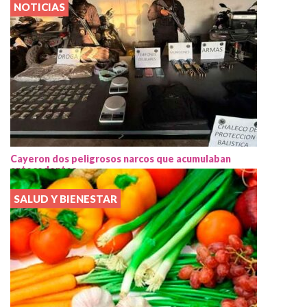
NOTICIAS
Cayeron dos peligrosos narcos que acumulaban
antecedentes
SALUD Y BIENESTAR