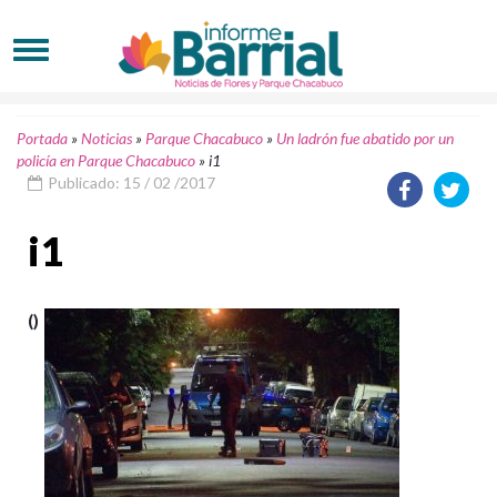
Portada
»
Noticias
»
Parque Chacabuco
»
Un ladrón fue abatido por un
policía en Parque Chacabuco
»
i1
Publicado: 15 / 02 /2017
i1
()