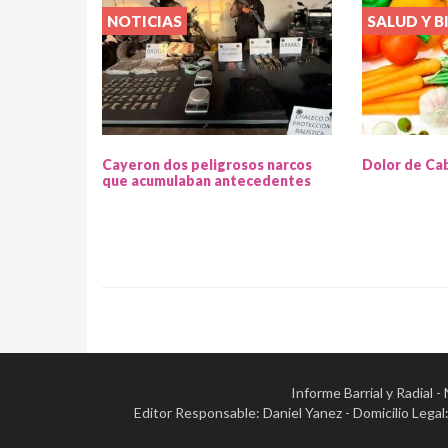
NOTICIAS
SALUD Y B
Cayeron dos peligrosos narcos
Dolor de Ca
que acumulaban antecedentes
Informe Barrial y Radial 
Editor Responsable: Daniel Yanez - Domicilio Leg