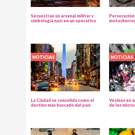
Secuestran un arsenal militar y
Persecución
simbología nazi en un operativo
motochorros
NOTICIAS
NOTICIAS
La Ciudad se consolida como el
Vecinos en a
destino más buscado del país
de los micro