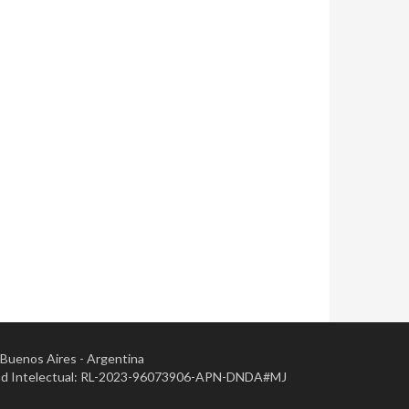
- Buenos Aires - Argentina
opiedad Intelectual: RL-2023-96073906-APN-DNDA#MJ