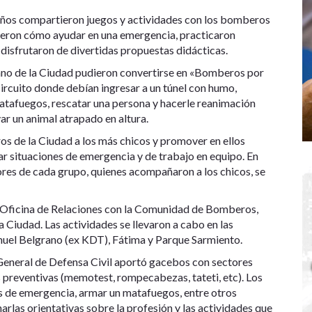
eños compartieron juegos y actividades con los bomberos
dieron cómo ayudar en una emergencia, practicaron
isfrutaron de divertidas propuestas didácticas.
rano de la Ciudad pudieron convertirse en «Bomberos por
circuito donde debían ingresar a un túnel con humo,
atafuegos, rescatar una persona y hacerle reanimación
ar un animal atrapado en altura.
s de la Ciudad a los más chicos y promover en ellos
ar situaciones de emergencia y de trabajo en equipo. En
ores de cada grupo, quienes acompañaron a los chicos, se
 la Oficina de Relaciones con la Comunidad de Bomberos,
 Ciudad. Las actividades se llevaron a cabo en las
nuel Belgrano (ex KDT), Fátima y Parque Sarmiento.
General de Defensa Civil aportó gacebos con sectores
preventivas (memotest, rompecabezas, tateti, etc). Los
s de emergencia, armar un matafuegos, entre otros
rlas orientativas sobre la profesión y las actividades que