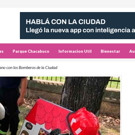
es
Parque Chacabuco
Informacion Util
Bienestar
Au
erano con los Bomberos de la Ciudad