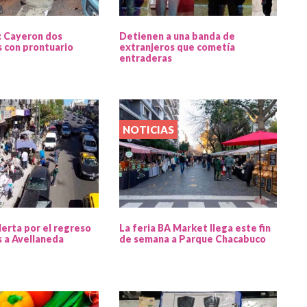
: Cayeron dos
Detienen a una banda de
 con prontuario
extranjeros que cometía
entraderas
NOTICIAS
lerta por el regreso
La feria BA Market llega este fin
s a Avellaneda
de semana a Parque Chacabuco