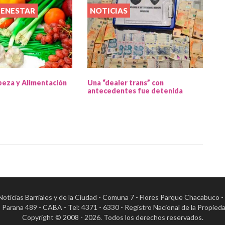
IENESTAR
NOTICIAS
beza y Alimentación
Una “dealer trans” con
antecedentes fue detenida
- Noticias Barriales y de la Ciudad - Comuna 7 - Flores Parque Chacabuco 
al: Parana 489 - CABA - Tel: 4371 - 6330 - Registro Nacional de la Pr
Copyright © 2008 - 2026. Todos los derechos reservados.