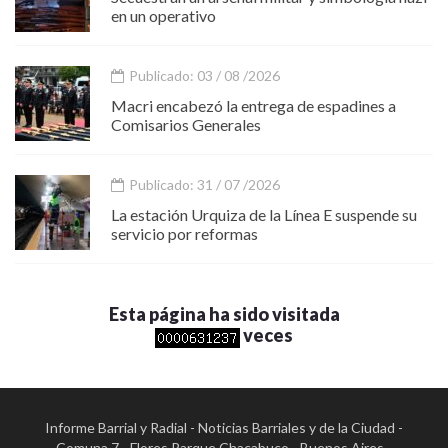
en un operativo
Publicado: 03 / 08 /2026
Macri encabezó la entrega de espadines a
Comisarios Generales
Publicado: 31 / 07 /2026
La estación Urquiza de la Línea E suspende su
servicio por reformas
Esta página ha sido visitada
veces
Informe Barrial y Radial - Noticias Barriales y de la Ciudad -
Comuna 7 - Flores Parque Chacabuco - Buenos Aires -