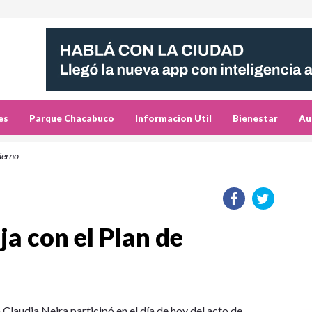
es
Parque Chacabuco
Informacion Util
Bienestar
Au
ierno
ja con el Plan de
 Claudia Neira participó en el día de hoy del acto de