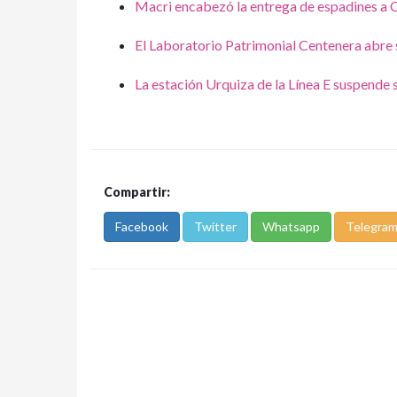
Macri encabezó la entrega de espadines a 
El Laboratorio Patrimonial Centenera abre 
La estación Urquiza de la Línea E suspende 
Compartir:
Facebook
Twitter
Whatsapp
Telegra