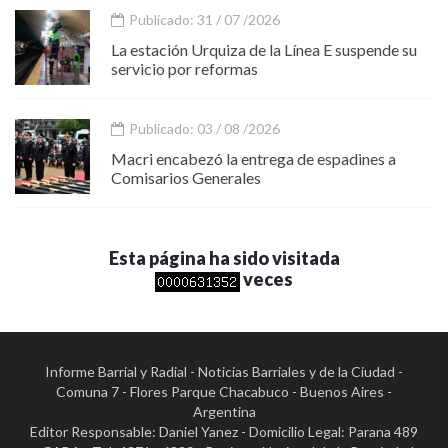
Publicado: 31 / 07 /2026
La estación Urquiza de la Línea E suspende su
servicio por reformas
Publicado: 03 / 08 /2026
Macri encabezó la entrega de espadines a
Comisarios Generales
Esta página ha sido visitada
veces
Informe Barrial y Radial - Noticias Barriales y de la Ciudad -
Comuna 7 - Flores Parque Chacabuco - Buenos Aires -
Argentina
Editor Responsable: Daniel Yanez - Domicilio Legal: Parana 489