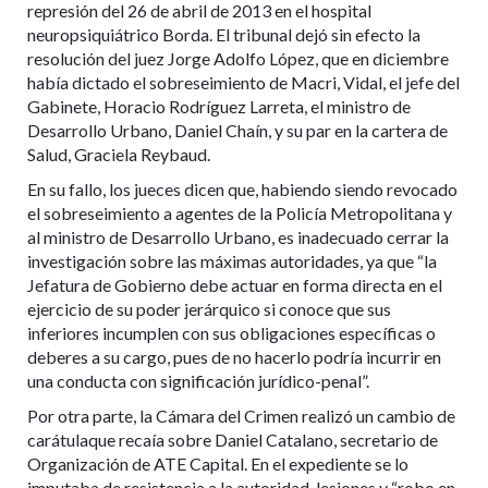
represión del 26 de abril de 2013 en el hospital
neuropsiquiátrico Borda. El tribunal dejó sin efecto la
resolución del juez Jorge Adolfo López, que en diciembre
había dictado el sobreseimiento de Macri, Vidal, el jefe del
Gabinete, Horacio Rodríguez Larreta, el ministro de
Desarrollo Urbano, Daniel Chaín, y su par en la cartera de
Salud, Graciela Reybaud.
En su fallo, los jueces dicen que, habiendo siendo revocado
el sobreseimiento a agentes de la Policía Metropolitana y
al ministro de Desarrollo Urbano, es inadecuado cerrar la
investigación sobre las máximas autoridades, ya que “la
Jefatura de Gobierno debe actuar en forma directa en el
ejercicio de su poder jerárquico si conoce que sus
inferiores incumplen con sus obligaciones específicas o
deberes a su cargo, pues de no hacerlo podría incurrir en
una conducta con significación jurídico-penal”.
Por otra parte, la Cámara del Crimen realizó un cambio de
carátulaque recaía sobre Daniel Catalano, secretario de
Organización de ATE Capital. En el expediente se lo
imputaba de resistencia a la autoridad, lesiones y “robo en