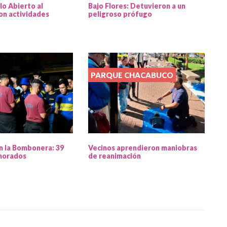
lo Abierto al
Bajo Flores: Detuvieron a un
on actividades
peligroso prófugo
PARQUE CHACABUCO
n la Bombonera: 39
Vecinos aprendieron maniobras
morados
de reanimación