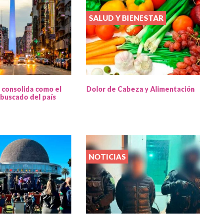
SALUD Y BIENESTAR
 consolida como el
Dolor de Cabeza y Alimentación
buscado del país
NOTICIAS