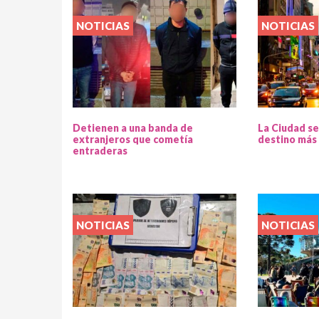
NOTICIAS
NOTICIAS
Detienen a una banda de
La Ciudad se
extranjeros que cometía
destino más 
entraderas
NOTICIAS
NOTICIAS