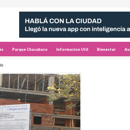
es
Parque Chacabuco
Informacion Util
Bienestar
Au
da