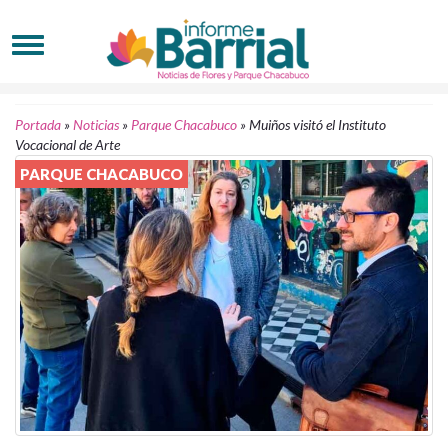
Portada
»
Noticias
»
Parque Chacabuco
»
Muiños visitó el Instituto
Vocacional de Arte
PARQUE CHACABUCO