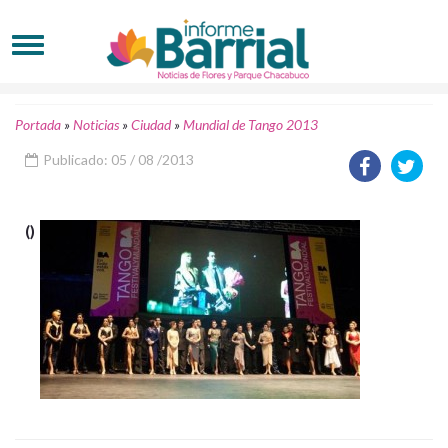
Portada
»
Noticias
»
Ciudad
»
Mundial de Tango 2013
Publicado: 05 / 08 /2013
()