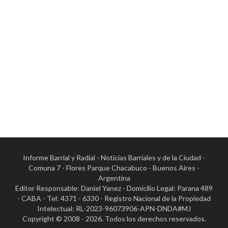
Informe Barrial y Radial - Noticias Barriales y de la Ciudad -
Comuna 7 - Flores Parque Chacabuco - Buenos Aires -
Argentina
Editor Responsable: Daniel Yanez - Domicilio Legal: Parana 489
- CABA - Tel: 4371 - 6330 - Registro Nacional de la Propiedad
Intelectual: RL-2023-96073906-APN-DNDA#MJ
Copyright © 2008 - 2026. Todos los derechos reservados.