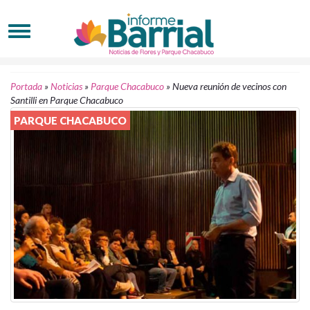
Portada
»
Noticias
»
Parque Chacabuco
»
Nueva reunión de vecinos con
Santilli en Parque Chacabuco
PARQUE CHACABUCO