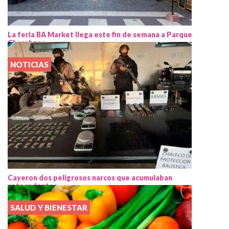
La feria BA Market llega este fin de semana a Parque
Chacabuco
NOTICIAS
Cayeron dos peligrosos narcos que acumulaban
antecedentes
SALUD Y BIENESTAR