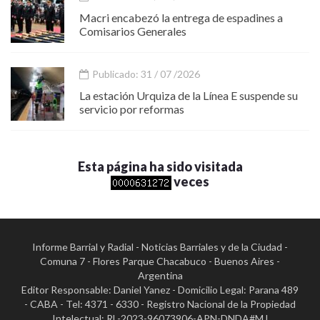
Macri encabezó la entrega de espadines a
Comisarios Generales
Publicado: 31 / 07 /2026
La estación Urquiza de la Línea E suspende su
servicio por reformas
Esta página ha sido visitada
veces
Informe Barrial y Radial - Noticias Barriales y de la Ciudad -
Comuna 7 - Flores Parque Chacabuco - Buenos Aires -
Argentina
Editor Responsable: Daniel Yanez - Domicilio Legal: Parana 489
- CABA - Tel: 4371 - 6330 - Registro Nacional de la Propiedad
Intelectual: RL-2023-96073906-APN-DNDA#MJ