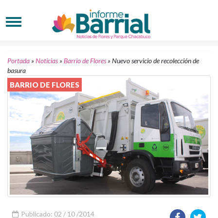
Portada
»
Noticias
»
Barrio de Flores
»
Nuevo servicio de recolección de
basura
BARRIO DE FLORES
Publicado: 02 / 10 /2014