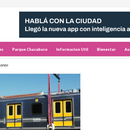
es
Parque Chacabuco
Informacion Util
Bienestar
Au
raneo