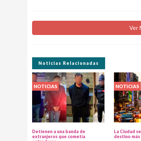
Ver 
Noticias Relacionadas
NOTICIAS
NOTICIAS
Detienen a una banda de
La Ciudad se
extranjeros que cometía
destino más 