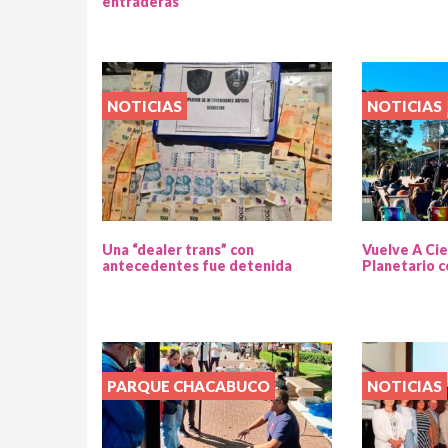
entraderas
NOTICIAS
NOTICIAS
Una “dealer trans” con
Vuelve A Cie
antecedentes fue detenida
Planetario c
PARQUE CHACABUCO
NOTICIAS