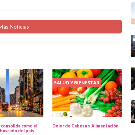
Más Noticias
SALUD Y BIENESTAR
 consolida como el
Dolor de Cabeza y Alimentación
buscado del país