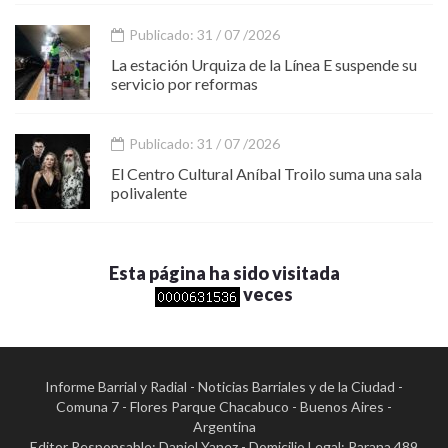
Publicado: 31 / 07 /2026
La estación Urquiza de la Línea E suspende su
servicio por reformas
Publicado: 31 / 07 /2026
El Centro Cultural Aníbal Troilo suma una sala
polivalente
Esta página ha sido visitada
veces
Informe Barrial y Radial - Noticias Barriales y de la Ciudad -
Comuna 7 - Flores Parque Chacabuco - Buenos Aires -
Argentina
Editor Responsable: Daniel Yanez - Domicilio Legal: Parana 489