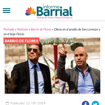
Portada
»
Noticias
»
Barrio de Flores
»
Obras en el predio de San Lorenzo y
en el bajo Flores
BARRIO DE FLORES
Publicado: 12 / 09 /2014