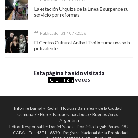
La estación Urquiza de la Línea E suspende su
servicio por reformas
Publicado: 31 / 07 /2026
El Centro Cultural Aníbal Troilo suma una sala
polivalente
Esta página ha sido visitada
veces
Informe Barrial y Radial - Noticias Barriales y de la Ciudad -
Comuna 7 - Flores Parque Chacabuco - Buenos Aires -
Argentina
Editor Responsable: Daniel Yanez - Domicilio Legal: Parana 489
- CABA - Tel: 4371 - 6330 - Registro Nacional de la Propiedad