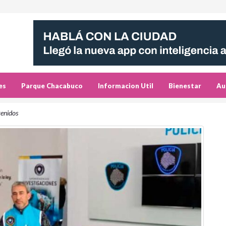
es
Parque Chacabuco
Informacion Util
Bienestar
Au
enidos