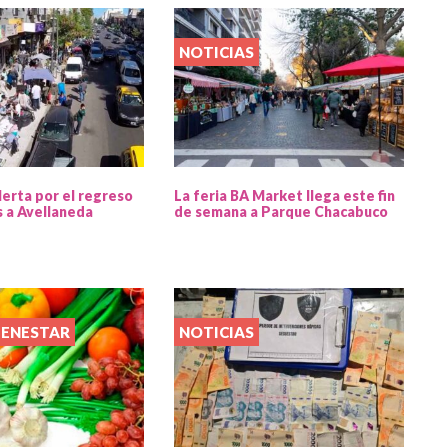
NOTICIAS
lerta por el regreso
La feria BA Market llega este fin
s a Avellaneda
de semana a Parque Chacabuco
IENESTAR
NOTICIAS