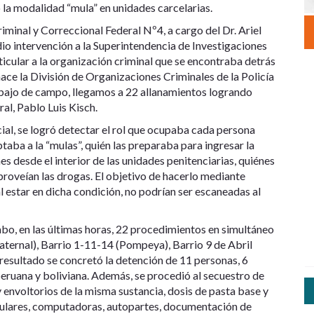
 la modalidad “mula” en unidades carcelarias.
minal y Correccional Federal Nº4, a cargo del Dr. Ariel
 dio intervención a la Superintendencia de Investigaciones
rticular a la organización criminal que se encontraba detrás
hace la División de Organizaciones Criminales de la Policía
abajo de campo, llegamos a 22 allanamientos logrando
al, Pablo Luis Kisch.
icial, se logró detectar el rol que ocupaba cada persona
ptaba a la “mulas”, quién las preparaba para ingresar la
es desde el interior de las unidades penitenciarias, quiénes
proveían las drogas. El objetivo de hacerlo mediante
estar en dicha condición, no podrían ser escaneadas al
abo, en las últimas horas, 22 procedimientos en simultáneo
Paternal), Barrio 1-11-14 (Pompeya), Barrio 9 de Abril
resultado se concretó la detención de 11 personas, 6
eruana y boliviana. Además, se procedió al secuestro de
 y envoltorios de la misma sustancia, dosis de pasta base y
elulares, computadoras, autopartes, documentación de