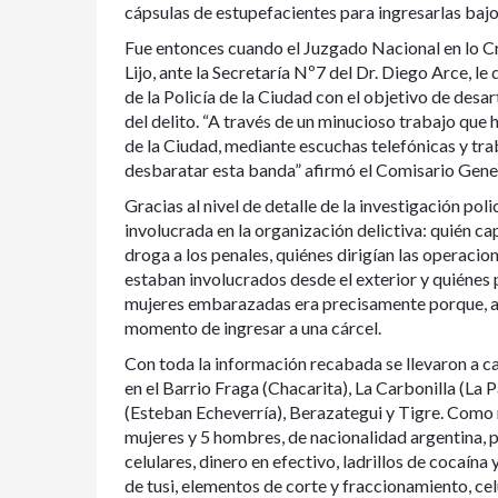
cápsulas de estupefacientes para ingresarlas bajo
Fue entonces cuando el Juzgado Nacional en lo Cri
Lijo, ante la Secretaría Nº7 del Dr. Diego Arce, le
de la Policía de la Ciudad con el objetivo de desa
del delito. “A través de un minucioso trabajo que 
de la Ciudad, mediante escuchas telefónicas y tr
desbaratar esta banda” afirmó el Comisario Gener
Gracias al nivel de detalle de la investigación pol
involucrada en la organización delictiva: quién ca
droga a los penales, quiénes dirigían las operacion
estaban involucrados desde el exterior y quiénes 
mujeres embarazadas era precisamente porque, al 
momento de ingresar a una cárcel.
Con toda la información recabada se llevaron a c
en el Barrio Fraga (Chacarita), La Carbonilla (La 
(Esteban Echeverría), Berazategui y Tigre. Como 
mujeres y 5 hombres, de nacionalidad argentina, p
celulares, dinero en efectivo, ladrillos de cocaína
de tusi, elementos de corte y fraccionamiento, c