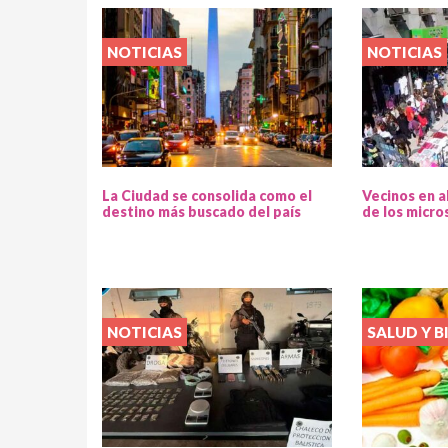
NOTICIAS
NOTICIAS
La Ciudad se consolida como el
Vecinos en a
destino más buscado del país
de los micro
NOTICIAS
SALUD Y B