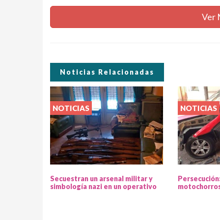
Ver 
Noticias Relacionadas
NOTICIAS
NOTICIAS
Secuestran un arsenal militar y
Persecución
simbología nazi en un operativo
motochorros