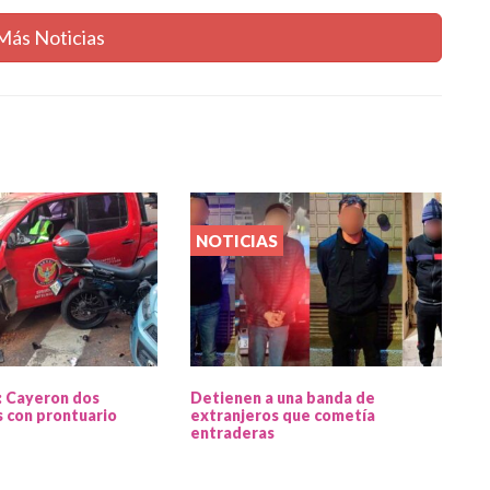
Más Noticias
NOTICIAS
: Cayeron dos
Detienen a una banda de
 con prontuario
extranjeros que cometía
entraderas