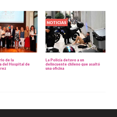
NOTICIAS
rio de la
La Policía detuvo a un
 del Hospital de
delincuente chileno que asaltó
rrez
una oficina