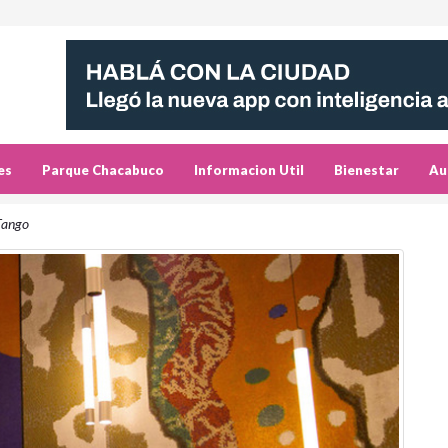
es
Parque Chacabuco
Informacion Util
Bienestar
Au
 Tango