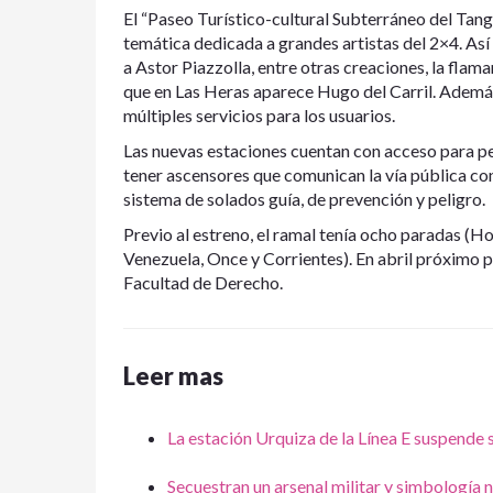
El “Paseo Turístico-cultural Subterráneo del Tango
temática dedicada a grandes artistas del 2×4. As
a Astor Piazzolla, entre otras creaciones, la fl
que en Las Heras aparece Hugo del Carril. Además
múltiples servicios para los usuarios.
Las nuevas estaciones cuentan con acceso para p
tener ascensores que comunican la vía pública con
sistema de solados guía, de prevención y peligro.
Previo al estreno, el ramal tenía ocho paradas (Ho
Venezuela, Once y Corrientes). En abril próximo p
Facultad de Derecho.
Leer mas
La estación Urquiza de la Línea E suspende 
Secuestran un arsenal militar y simbología 