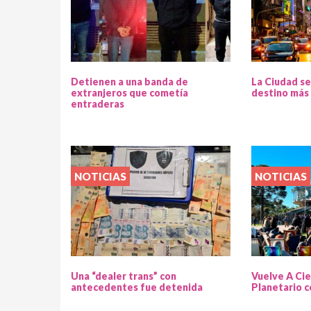
Detienen a una banda de
La Ciudad se
extranjeros que cometía
destino más 
entraderas
NOTICIAS
NOTICIAS
Una “dealer trans” con
Vuelve A Cie
antecedentes fue detenida
Planetario c