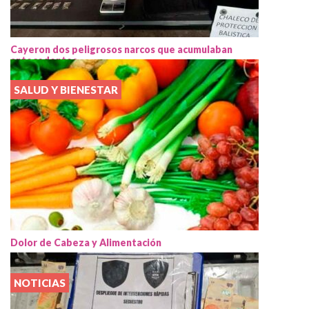
Cayeron dos peligrosos narcos que acumulaban
antecedentes
SALUD Y BIENESTAR
Dolor de Cabeza y Alimentación
NOTICIAS