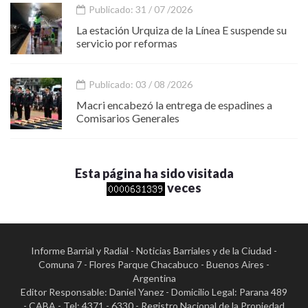
Publicado: 31 / 07 /2026
La estación Urquiza de la Línea E suspende su
servicio por reformas
Publicado: 03 / 08 /2026
Macri encabezó la entrega de espadines a
Comisarios Generales
Esta página ha sido visitada
veces
Informe Barrial y Radial - Noticias Barriales y de la Ciudad -
Comuna 7 - Flores Parque Chacabuco - Buenos Aires -
Argentina
Editor Responsable: Daniel Yanez - Domicilio Legal: Parana 489
- CABA - Tel: 4371 - 6330 - Registro Nacional de la Propiedad