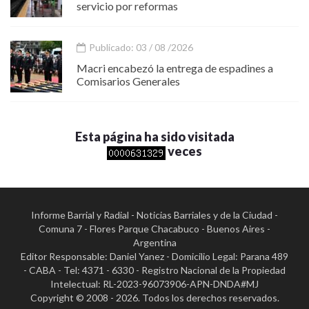
servicio por reformas
Publicado: 03 / 08 /2026
Macri encabezó la entrega de espadines a
Comisarios Generales
Esta página ha sido visitada
veces
Informe Barrial y Radial - Noticias Barriales y de la Ciudad -
Comuna 7 - Flores Parque Chacabuco - Buenos Aires -
Argentina
Editor Responsable: Daniel Yanez - Domicilio Legal: Parana 489
- CABA - Tel: 4371 - 6330 - Registro Nacional de la Propiedad
Intelectual: RL-2023-96073906-APN-DNDA#MJ
Copyright © 2008 - 2026. Todos los derechos reservados.