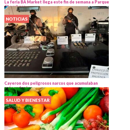
La feria BA Market llega este fin de semana a Parque
Chacabuco
NOTICIAS
Cayeron dos peligrosos narcos que acumulaban
antecedentes
SALUD Y BIENESTAR