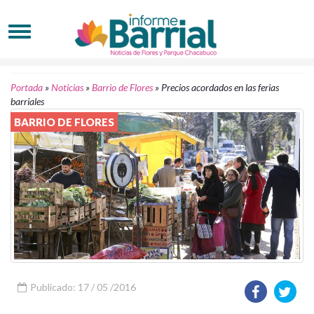
Portada
»
Noticias
»
Barrio de Flores
»
Precios acordados en las ferias
barriales
BARRIO DE FLORES
Publicado: 17 / 05 /2016