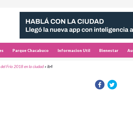
es
Parque Chacabuco
Informacion Util
Bienestar
Au
 del Frío 2018 en la ciudad
»
ib4