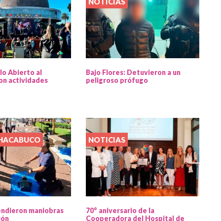
NOTICIAS
lo Abierto al
Bajo Flores: Detuvieron a un
on actividades
peligroso prófugo
CHACABUCO
NOTICIAS
endieron maniobras
70° aniversario de la
ión
Cooperadora del Hospital de