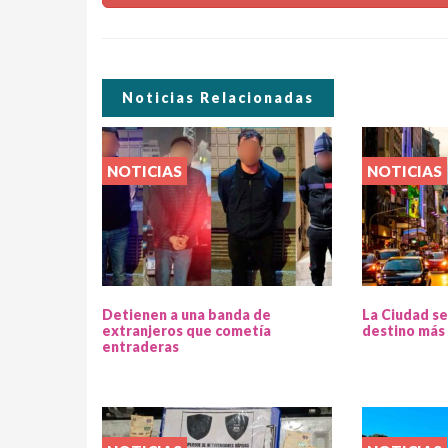
Noticias Relacionadas
NOTICIAS
NOTICIAS
Detienen a una banda de
La Ciudad se
extranjeros que cometía
destino más 
entraderas