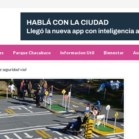
es
Parque Chacabuco
Informacion Util
Bienestar
Au
e seguridad vial