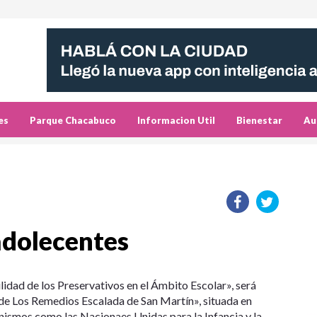
es
Parque Chacabuco
Informacion Util
Bienestar
Au
adolecentes
idad de los Preservativos en el Ámbito Escolar», será
a de Los Remedios Escalada de San Martín», situada en
nismos como las Nacionaes Unidas para la Infancia y la