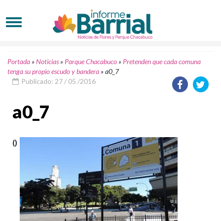
Portada
»
Noticias
»
Parque Chacabuco
»
Pretenden que cada comuna
tenga su propio escudo y bandera
»
a0_7
Publicado: 27 / 05 /2016
a0_7
()