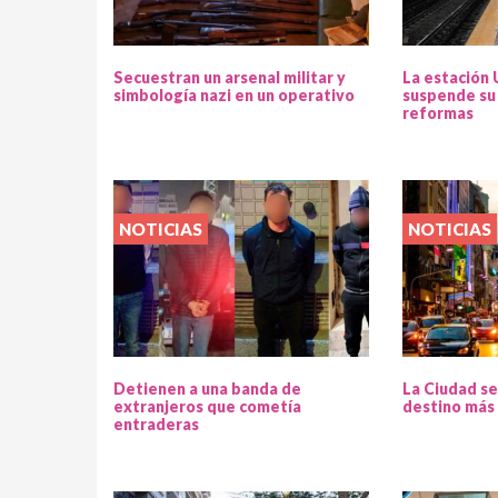
Secuestran un arsenal militar y
La estación 
simbología nazi en un operativo
suspende su 
reformas
NOTICIAS
NOTICIAS
Detienen a una banda de
La Ciudad se
extranjeros que cometía
destino más 
entraderas