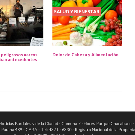
SALUD Y BIENESTAR
 peligrosos narcos
Dolor de Cabeza y Alimentación
ban antecedentes
- Noticias Barriales y de la Ciudad - Comuna 7 - Flores Parque Chacabuco 
al: Parana 489 - CABA - Tel: 4371 - 6330 - Registro Nacional de la Pr