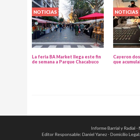
NOTICIAS
NOTICIAS
La feria BA Market llega este fin
Cayeron dos
de semana a Parque Chacabuco
que acumula
Informe Barrial y Radial 
Editor Responsable: Daniel Yanez - Domicilio Leg