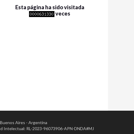
Esta página ha sido visitada
veces
- Buenos Aires - Argentina
opiedad Intelectual: RL-2023-96073906-APN-DNDA#MJ