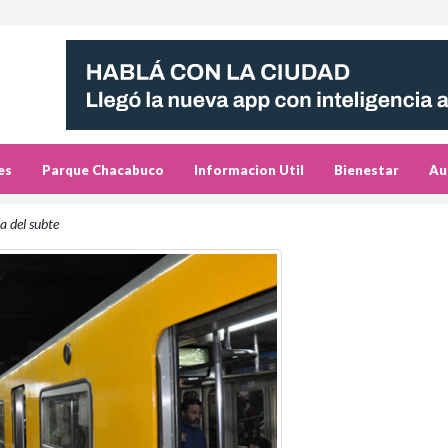
es
Parque Chacabuco
Informacion Util
Bienestar
Au
a del subte