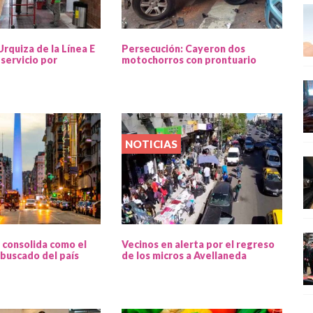
Urquiza de la Línea E
Persecución: Cayeron dos
servicio por
motochorros con prontuario
NOTICIAS
 consolida como el
Vecinos en alerta por el regreso
buscado del país
de los micros a Avellaneda