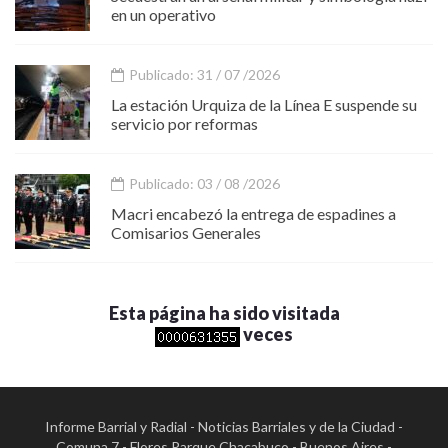
en un operativo
Publicado: 31 / 07 /2026
La estación Urquiza de la Línea E suspende su
servicio por reformas
Publicado: 03 / 08 /2026
Macri encabezó la entrega de espadines a
Comisarios Generales
Esta página ha sido visitada
veces
Informe Barrial y Radial - Noticias Barriales y de la Ciudad -
Comuna 7 - Flores Parque Chacabuco - Buenos Aires -