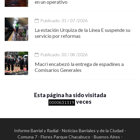
en un operativo
Publicado: 31 / 07 /2026
La estación Urquiza de la Línea E suspende su
servicio por reformas
Publicado: 03 / 08 /2026
Macri encabezó la entrega de espadines a
Comisarios Generales
Esta página ha sido visitada
veces
Informe Barrial y Radial - Noticias Barriales y de la Ciudad -
Comuna 7 - Flores Parque Chacabuco - Buenos Aires -